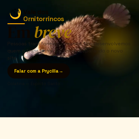
Vale dos
Ornitorrincos
Em
breve
Pessoas transformam o mundo. Nós desenvolvemos
quem o transforma. Estamos preparando o novo
site.
Falar com a Prycilla
→
Colatina — Espírito Santo