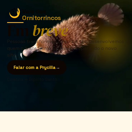
Vale dos
Ornitorrincos
Em
breve
Pessoas transformam o mundo. Nós desenvolvemos
quem o transforma. Estamos preparando o novo
site.
Falar com a Prycilla
→
Colatina — Espírito Santo