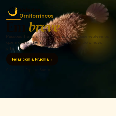
Vale dos
Ornitorrincos
Em
breve
Pessoas transformam o mundo. Nós desenvolvemos
quem o transforma. Estamos preparando o novo
site.
Falar com a Prycilla
→
Colatina — Espírito Santo